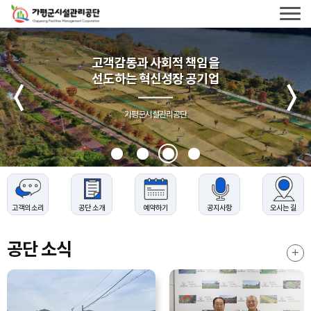
가평군시설관리공단
로고
전체메
가평군시설관리공단
열기
고객감동과 사회적 책임을
선도하는 혁신성장 공기업
메인배너
슬라이드
이전
가평군시설관리공단
고객의 소리
공단 소개
예약하기
공지사항
오시는 길
공단 소식
공단소
더보기