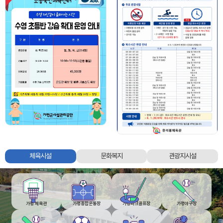
가평군시설관리공단
체육시설
문화복지
관광지시설
체육시설,
문화복지,
관광지시설
탭
영역
가평 체육관
가평종합운동장
가평파크골프장
가평야구장