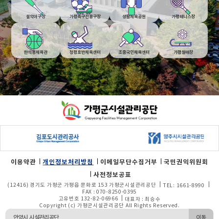
설악야구장
가평축구전용구장
생활체육공원
가평테니스장
한석봉체육관
청평호반체육센터
조중국민체육센터
가평썰매장
푸터
영역
이용약관
개인정보처리방침
이메일무단수집거부
국민권익위원회
사전정보공표
(12416) 경기도 가평군 가평읍 문화로 153 가평군시설관리공단
TEL: 1661-8990
FAX : 070-8250-0395
고유번호 132-82-06966
대표자 : 최승수
Copyright (c) 가평군시설관리공단 All Rights Reserved.
이동