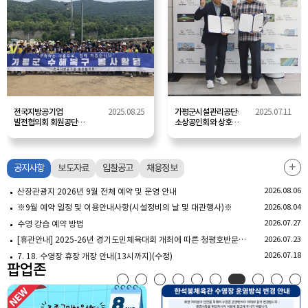
전국지방공기업
2025.08.25
가평군시설관리공단공단-
2025.07.11
발전협의회 회원공단과
소상공인회와 상호
연대한
협력 협약 체결
가평군시설관리공단
(2025.05.12.)
산장관광지 복구활동
전개
공지사항
보도자료
입찰공고
채용정보
공지사
더보기
2026.08.06
산장관광지 2026년 9월 전체 예약 및 운영 안내
2026.08.04
※9월 예약 일정 및 이용안내사항(시설정비의 날 및 대관행사)※
2026.07.27
수영 강습 예약 방법
2026.07.23
[휴관안내] 2025-26년 경기도민체육대회 개최에 따른 청평호반문화체육센터 대회 일정 및 휴관 안내
2026.07.18
7. 18. 수영장 휴장 개장 안내(13시까지)(수정)
팝업존