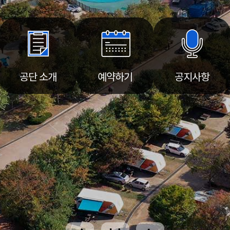
공단 소개
예약하기
공지사항
메인배너
메인배너
메인배너