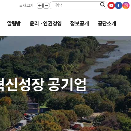
유튜브로
페이스
인
검색버튼
글자크기
글자크게
글자작게
공유하기
공유하
공
보기
보기
알림방
윤리 · 인권경영
정보공개
공단소개
혁신성장 공기업