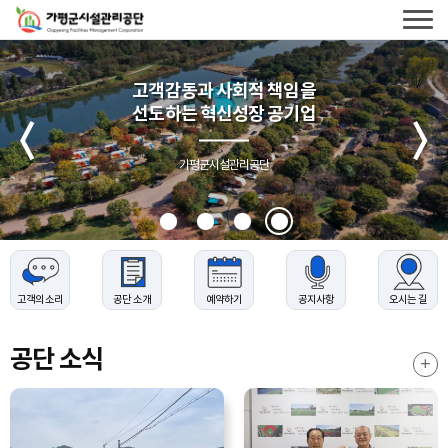
가평군시설관리공단
로고
전체메
가평군시설관리공단
열기
고객감동과 사회적 책임을
선도하는 혁신성장 공기업
메인배너
슬라이드
이전
가평군시설관리공단
고객의 소리
공단 소개
예약하기
공지사항
오시는 길
공단 소식
공단소
더보기