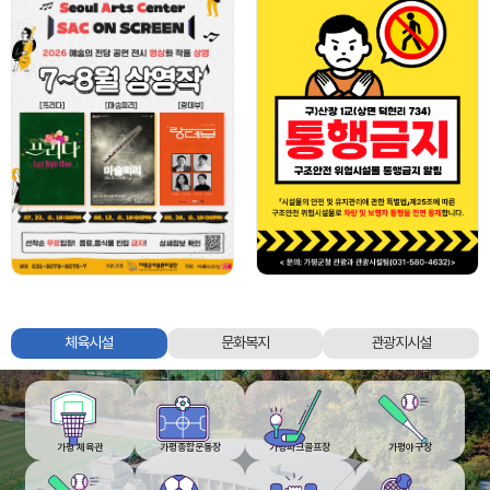
가평군시설관리공단
체육시설
문화복지
관광지시설
체육시설,
문화복지,
관광지시설
탭
영역
가평 체육관
가평종합운동장
가평파크골프장
가평야구장