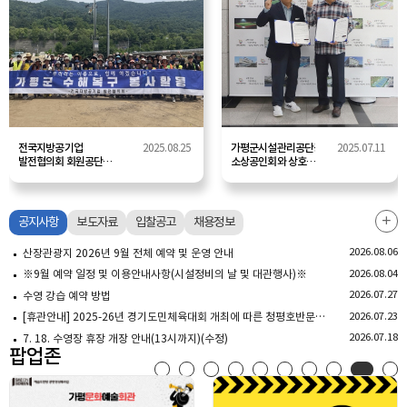
전국지방공기업
2025.08.25
가평군시설관리공단공단-
2025.07.11
발전협의회 회원공단과
소상공인회와 상호
연대한
협력 협약 체결
가평군시설관리공단
(2025.05.12.)
산장관광지 복구활동
전개
공지사항
보도자료
입찰공고
채용정보
공지사
더보기
2026.08.06
산장관광지 2026년 9월 전체 예약 및 운영 안내
2026.08.04
※9월 예약 일정 및 이용안내사항(시설정비의 날 및 대관행사)※
2026.07.27
수영 강습 예약 방법
2026.07.23
[휴관안내] 2025-26년 경기도민체육대회 개최에 따른 청평호반문화체육센터 대회 일정 및 휴관 안내
2026.07.18
7. 18. 수영장 휴장 개장 안내(13시까지)(수정)
팝업존