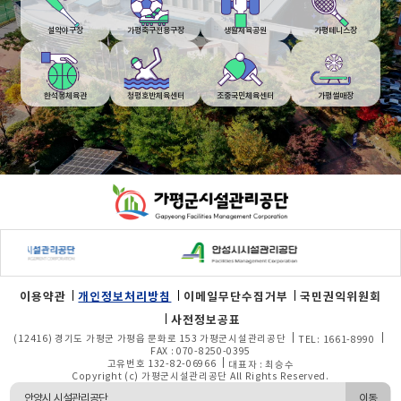
설악야구장
가평축구전용구장
생활체육공원
가평테니스장
한석봉체육관
청평호반체육센터
조중국민체육센터
가평썰매장
푸터
영역
이용약관
개인정보처리방침
이메일무단수집거부
국민권익위원회
사전정보공표
(12416) 경기도 가평군 가평읍 문화로 153 가평군시설관리공단
TEL: 1661-8990
FAX : 070-8250-0395
고유번호 132-82-06966
대표자 : 최승수
Copyright (c) 가평군시설관리공단 All Rights Reserved.
이동