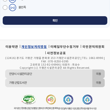
불만족
이용약관
개인정보처리방침
이메일무단수집거부
국민권익위원회
사전정보공표
(12416) 경기도 가평군 가평읍 문화로 153 가평군시설관리공단
TEL: 1661-8990
|
|
FAX : 070-8250-0395
고유번호 132-82-06966
대표자 : 최승수
|
Copyright (c) 가평군시설관리공단 All Rights Reserved.
이동
이동
국가공인 정보통신접근성 품질인증마크
가족친화인증획득
경기도일하기좋은기관인증
인적자원개발우수기관