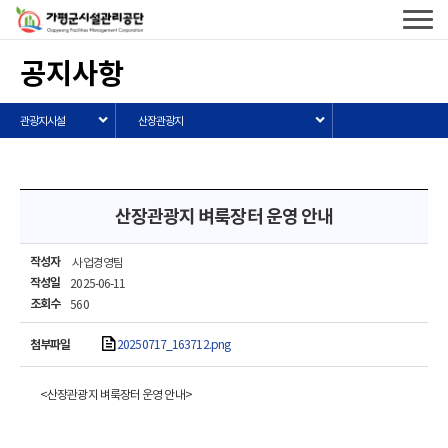
가평군시설관리공단
로고
전체메
열기
공지사항
관광지시설
산장관광지
산장관광지 벼룩장터 운영 안내
작성자
사업경영팀
작성일
2025-06-11
조회수
560
첨부파일
20250717_163712.png
<산장관광지 벼룩장터 운영 안내>