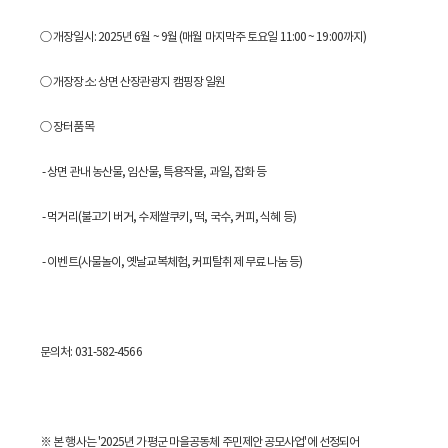
○ 개장일시: 2025년 6월 ~ 9월 (매월 마지막주 토요일 11:00 ~ 19:00까지)
○ 개장장소: 상면 산장관광지 캠핑장 일원
○ 장터품목
- 상면 관내 농산물, 임산물, 특용작물, 과일, 잡화 등
- 먹거리(불고기 버거, 수제쌀쿠키, 떡, 국수, 커피, 식혜 등)
- 이벤트(사물놀이, 옛날교복체험, 커피탈취제 무료 나눔 등)
문의처: 031-582-4566
※ 본 행사는 '2025년 가평군 마을공동체 주민제안 공모사업'에 선정되어