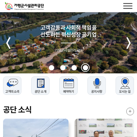
가평군시설관리공단
로고
전체메
가평군시설관리공단
열기
고객감동과 사회적 책임을
선도하는 혁신성장 공기업
메인배너
슬라이드
이전
가평군시설관리공단
고객의 소리
공단 소개
예약하기
공지사항
오시는 길
공단 소식
공단소
더보기