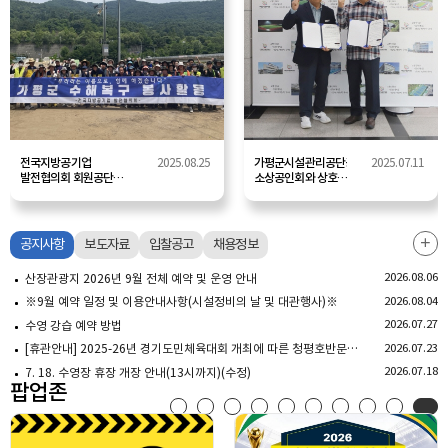
전국지방공기업
2025.08.25
가평군시설관리공단공단-
2025.07.11
발전협의회 회원공단과
소상공인회와 상호
연대한
협력 협약 체결
가평군시설관리공단
(2025.05.12.)
산장관광지 복구활동
전개
공지사항
보도자료
입찰공고
채용정보
공지사
더보기
2026.08.06
산장관광지 2026년 9월 전체 예약 및 운영 안내
2026.08.04
※9월 예약 일정 및 이용안내사항(시설정비의 날 및 대관행사)※
2026.07.27
수영 강습 예약 방법
2026.07.23
[휴관안내] 2025-26년 경기도민체육대회 개최에 따른 청평호반문화체육센터 대회 일정 및 휴관 안내
2026.07.18
7. 18. 수영장 휴장 개장 안내(13시까지)(수정)
팝업존