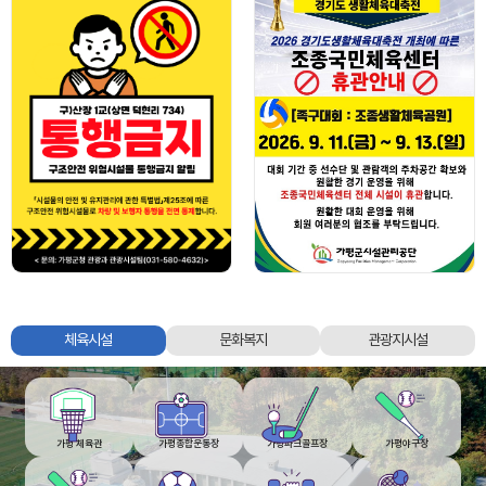
가평군시설관리공단
체육시설
문화복지
관광지시설
체육시설,
문화복지,
관광지시설
탭
영역
가평 체육관
가평종합운동장
가평파크골프장
가평야구장