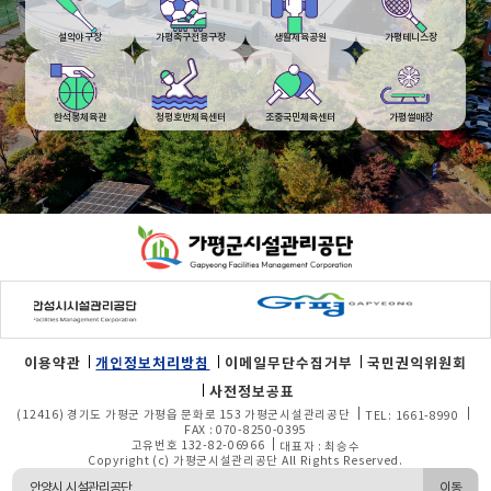
설악야구장
가평축구전용구장
생활체육공원
가평테니스장
한석봉체육관
청평호반체육센터
조중국민체육센터
가평썰매장
푸터
영역
이용약관
개인정보처리방침
이메일무단수집거부
국민권익위원회
사전정보공표
(12416) 경기도 가평군 가평읍 문화로 153 가평군시설관리공단
TEL: 1661-8990
FAX : 070-8250-0395
고유번호 132-82-06966
대표자 : 최승수
Copyright (c) 가평군시설관리공단 All Rights Reserved.
이동